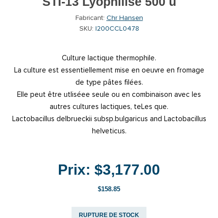
STI-13 Lyophilisé 500 u
Fabricant:
Chr Hansen
SKU:
I200CCL0478
Culture lactique thermophile.
La culture est essentiellement mise en oeuvre en fromage
de type pâtes filées.
Elle peut être utliséee seule ou en combinaison avec les
autres cultures lactiques, teLes que.
Lactobacillus delbrueckii subsp.bulgaricus and Lactobacillus
helveticus.
Prix:
$3,177.00
$158.85
RUPTURE DE STOCK