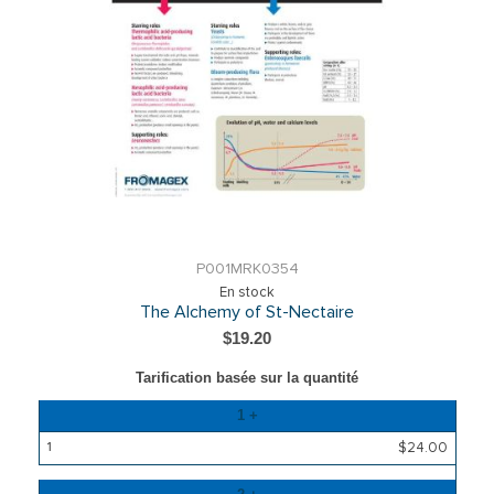
P001MRK0354
En stock
The Alchemy of St-Nectaire
$19.20
Tarification basée sur la quantité
Quantité
1 +
Prix
$24.00