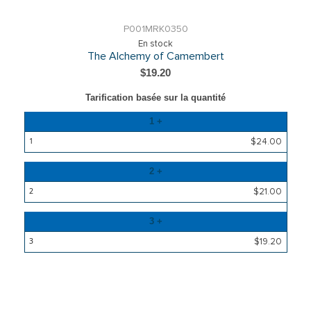
P001MRK0350
En stock
The Alchemy of Camembert
$19.20
Tarification basée sur la quantité
Quantité
1 +
Prix
$24.00
2 +
$21.00
3 +
$19.20