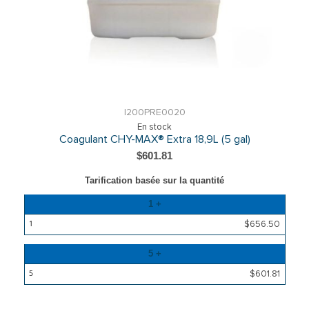
I200PRE0020
En stock
Coagulant CHY-MAX® Extra 18,9L (5 gal)
$601.81
Tarification basée sur la quantité
Quantité
1 +
Prix
$656.50
5 +
$601.81