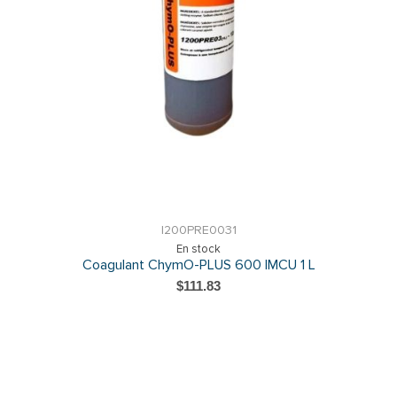
I200PRE0031
En stock
Coagulant ChymO-PLUS 600 IMCU 1 L
$111.83