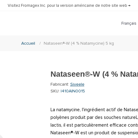
Visitez Fromagex Inc. pour la version américaine de notre site web →
Accueil
/
Nataseen®-W (4 % Natamycine) 5 kg
Nataseen®-W (4 % Nata
Fabricant:
Siveele
SKU:
I410AIN0015
La natamycine, l'ingrédient actif de Nata
polyènes produit par des souches nature
lactis, il est particulièrement efficace cont
Nataseen®-W est un produit de suspensio