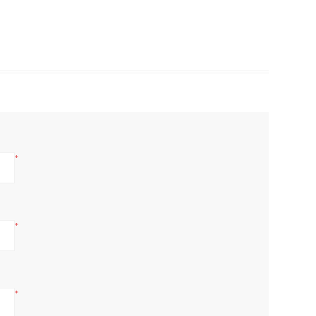
*
*
*