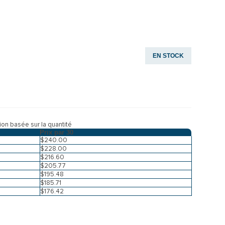
EN STOCK
tion basée sur la quantité
Prix par
30
$240.00
$228.00
$216.60
$205.77
$195.48
$185.71
$176.42