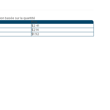
tion basée sur la quantité
Prix
$2.41
$2.14
$1.92