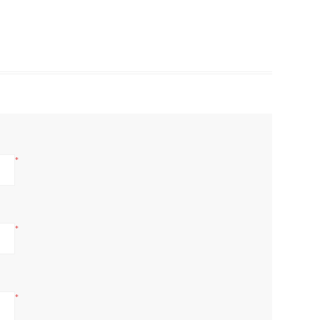
*
*
*