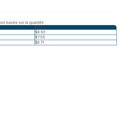
tion basée sur la quantité
Prix
$8.63
$7.55
$6.71