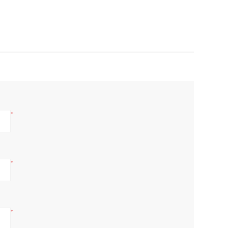
*
*
*