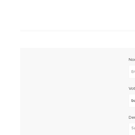
No
Vot
De